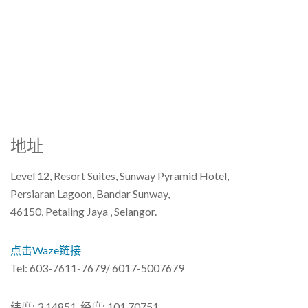
地址
Level 12, Resort Suites, Sunway Pyramid Hotel,
Persiaran Lagoon, Bandar Sunway,
46150, Petaling Jaya , Selangor.
点击Waze链接
Tel: 603-7611-7679/ 6017-5007679
纬度: 3.14851, 经度: 101.70751